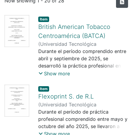
Recent Submissions
Now showing
1 - 20 of 28
Item
British American Tobacco
Centroamérica (BATCA)
(
Universidad Tecnológica
Centroamericana UNITEC
Durante el período comprendido entre
,
2025-11-01
)
Grethel Michelle Silva Flores
abril y septiembre de 2025, se
;
Jenny
Mercedes Carranza Rodríguez
desarrolló la práctica profesional en
British American Tobacco
Show more
Centroamérica (BATCA),
específicamente en la sucursal de
Item
Honduras, en el área de Recursos
Flexoprint S. de R.L
Humanos. Esta experiencia se enmarca
(
Universidad Tecnológica
en el proceso de formación para optar
Centroamericana UNITEC
Durante el período de práctica
,
2025-11-01
)
al título de Licenciada en
Gabriela Esther Umaña Medina
profesional comprendido entre mayo y
;
Jenny
Administración Industrial e
Mercedes Carranza Rodríguez
octubre del año 2025, se llevaron a
Emprendimiento en UNITEC. BATCA es
cabo actividades en el área
Show more