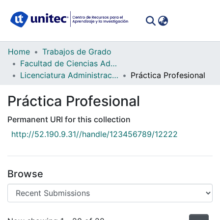
(curren
Log In
Communities
Home
Trabajos de Grado
&
Facultad de Ciencias Administrativas y Sociales
Collections
Licenciatura Administración Industrial y Emprendimiento
Práctica Profesional
All of DSpace
Práctica Profesional
Permanent URI for this collection
Statistics
http://52.190.9.31//handle/123456789/12222
Browse