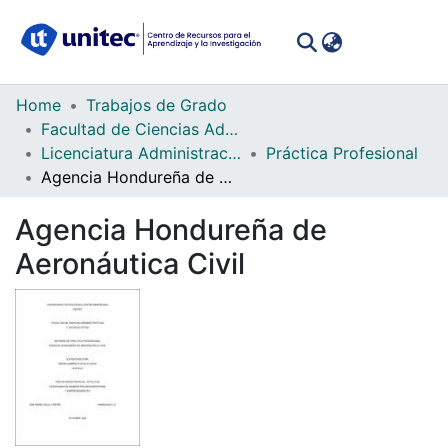
(curren
Log In
Communities
Home
Trabajos de Grado
&
Facultad de Ciencias Administrativas y Sociales
Collections
Licenciatura Administración Industrial y Emprendimiento
Práctica Profesional
Agencia Hondureña de Aeronáutica Civil
All of DSpace
Agencia Hondureña de
Statistics
Aeronáutica Civil