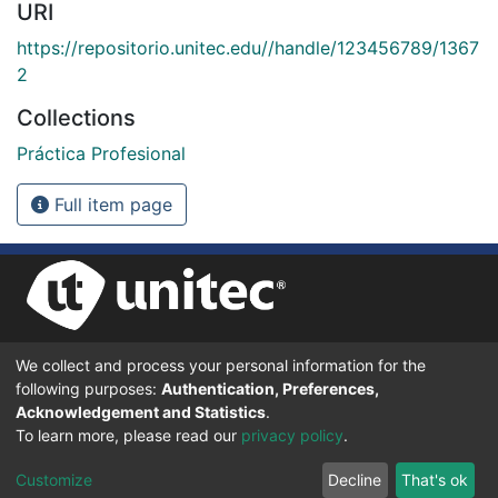
URI
https://repositorio.unitec.edu//handle/123456789/1367
2
Collections
Práctica Profesional
Full item page
We collect and process your personal information for the
UNIVERSIDAD TECNOLÓGICA CENTROAMERICANA UNITEC
following purposes:
Authentication, Preferences,
BOULEVARD KENNEDY, V-782, FRENTE A RESIDENCIAL HONDURAS.
TEGUCIGALPA, FRANCISCO MORAZÁN, 11101
Acknowledgement and Statistics
.
To learn more, please read our
privacy policy
.
© 2024 Todos los Derechos Reservados.
Customize
Decline
That's ok
Desarrollado en DSpace - Versión 7.6 por |
IGNITE