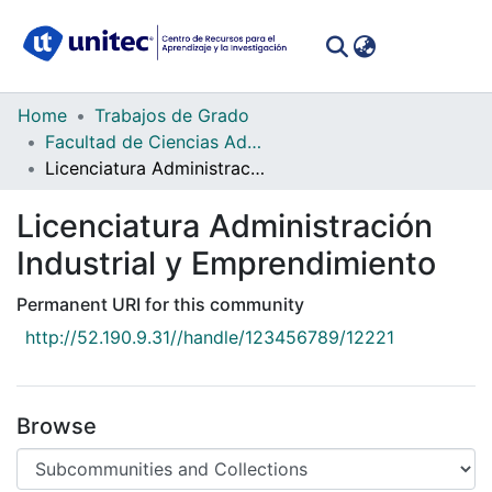
(curren
Log In
Communities
Home
Trabajos de Grado
&
Facultad de Ciencias Administrativas y Sociales
Collections
Licenciatura Administración Industrial y Emprendimiento
All of DSpace
Licenciatura Administración
Industrial y Emprendimiento
Statistics
Permanent URI for this community
http://52.190.9.31//handle/123456789/12221
Browse