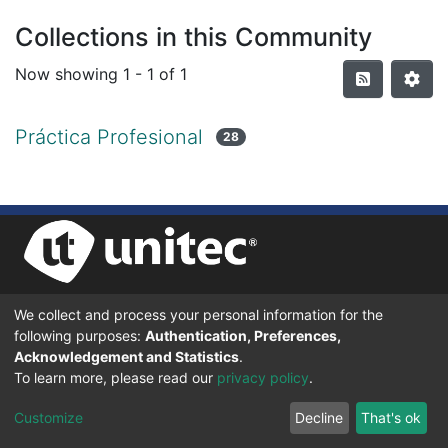
Collections in this Community
Now showing
1 - 1 of 1
Práctica Profesional
28
We collect and process your personal information for the
UNIVERSIDAD TECNOLÓGICA CENTROAMERICANA UNITEC
following purposes:
Authentication, Preferences,
BOULEVARD KENNEDY, V-782, FRENTE A RESIDENCIAL HONDURAS.
TEGUCIGALPA, FRANCISCO MORAZÁN, 11101
Acknowledgement and Statistics
.
To learn more, please read our
privacy policy
.
© 2024 Todos los Derechos Reservados.
Customize
Decline
That's ok
Desarrollado en DSpace - Versión 7.6 por |
IGNITE