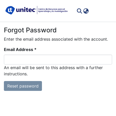
(curren
Log In
Communities
Forgot Password
&
Enter the email address associated with the account.
Collections
Email Address *
All of DSpace
An email will be sent to this address with a further
instructions.
Reset password