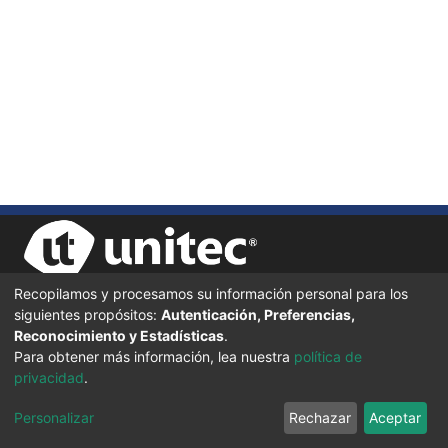
Recopilamos y procesamos su información personal para los
siguientes propósitos:
Autenticación, Preferencias,
UNIVERSIDAD TECNOLÓGICA CENTROAMERICANA UNITEC
Reconocimiento y Estadísticas
.
BOULEVARD KENNEDY, V-782, FRENTE A RESIDENCIAL HONDURAS.
TEGUCIGALPA, FRANCISCO MORAZÁN, 11101
Para obtener más información, lea nuestra
política de
privacidad
.
© 2024 Todos los Derechos Reservados.
Personalizar
Rechazar
Aceptar
Desarrollado en DSpace - Versión 7.6 por |
IGNITE