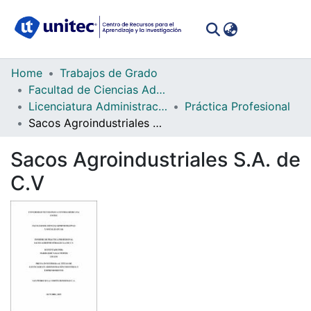
(curren
Log In
Communities
Home
Trabajos de Grado
&
Facultad de Ciencias Administrativas y Sociales
Collections
Licenciatura Administración Industrial y Emprendimiento
Práctica Profesional
Sacos Agroindustriales S.A. de C.V
All of DSpace
Sacos Agroindustriales S.A. de
Statistics
C.V