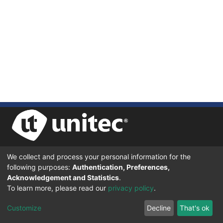
We collect and process your personal information for the
UNIVERSIDAD TECNOLÓGICA CENTROAMERICANA UNITEC
following purposes:
Authentication, Preferences,
BOULEVARD KENNEDY, V-782, FRENTE A RESIDENCIAL HONDURAS.
TEGUCIGALPA, FRANCISCO MORAZÁN, 11101
Acknowledgement and Statistics
.
To learn more, please read our
privacy policy
.
© 2024 Todos los Derechos Reservados.
Customize
Decline
That's ok
Desarrollado en DSpace - Versión 7.6 por |
IGNITE