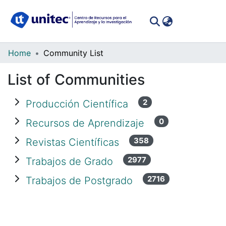
(curren
Log In
Communities
Home
Community List
&
List of Communities
Collections
All of DSpace
2
Producción Científica
0
Recursos de Aprendizaje
358
Revistas Científicas
2977
Trabajos de Grado
2716
Trabajos de Postgrado