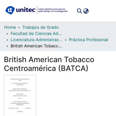
(curren
Log In
Communities
Home
Trabajos de Grado
&
Facultad de Ciencias Administrativas y Sociales
Collections
Licenciatura Administración Industrial y Emprendimiento
Práctica Profesional
British American Tobacco Centroamérica (BATCA)
All of DSpace
British American Tobacco
Statistics
Centroamérica (BATCA)