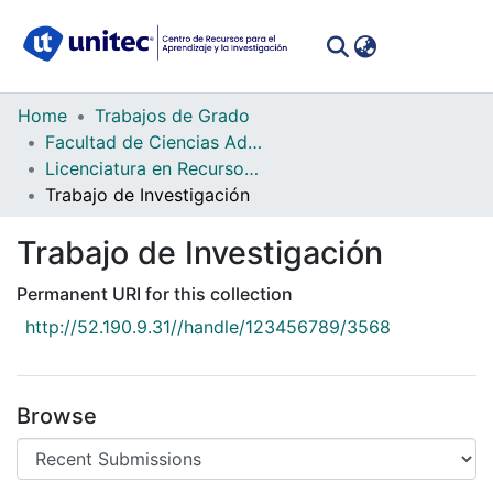
(curren
Log In
Communities
Home
Trabajos de Grado
&
Facultad de Ciencias Administrativas y Sociales
Collections
Licenciatura en Recursos Humanos
Trabajo de Investigación
All of DSpace
Trabajo de Investigación
Statistics
Permanent URI for this collection
http://52.190.9.31//handle/123456789/3568
Browse