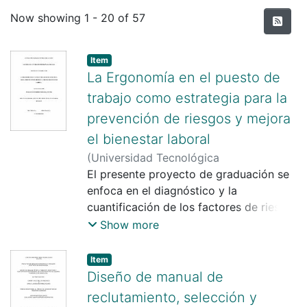
Recent Submissions
Now showing
1 - 20 of 57
Item
La Ergonomía en el puesto de
trabajo como estrategia para la
prevención de riesgos y mejora
el bienestar laboral
(
Universidad Tecnológica
Centroamericana UNITEC
El presente proyecto de graduación se
,
2025-12-16
)
Wesly Lizeth Jiménez Figueroa
enfoca en el diagnóstico y la
;
María
Elena Morazán
cuantificación de los factores de riesgo
ergonómico que inciden directamente
Show more
sobre la salud y el desempeño de los
colaboradores en los puestos de
Item
trabajo de oficina de LACTHOSA,
Diseño de manual de
sucursal San Lorenzo Valle. La
reclutamiento, selección y
investigación se justifica por la