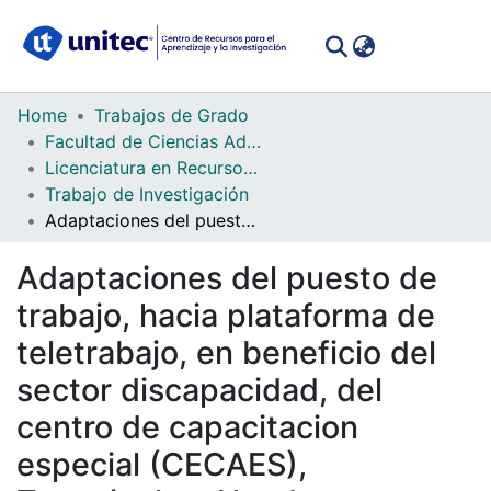
(curren
Log In
Communities
Home
Trabajos de Grado
&
Facultad de Ciencias Administrativas y Sociales
Collections
Licenciatura en Recursos Humanos
Trabajo de Investigación
All of DSpace
Adaptaciones del puesto de trabajo, hacia plataforma de teletrabajo, en beneficio del sector discapacidad, del centro de capacitacion especial (CECAES), Tegucigalpa, Honduras
Statistics
Adaptaciones del puesto de
trabajo, hacia plataforma de
teletrabajo, en beneficio del
sector discapacidad, del
centro de capacitacion
especial (CECAES),