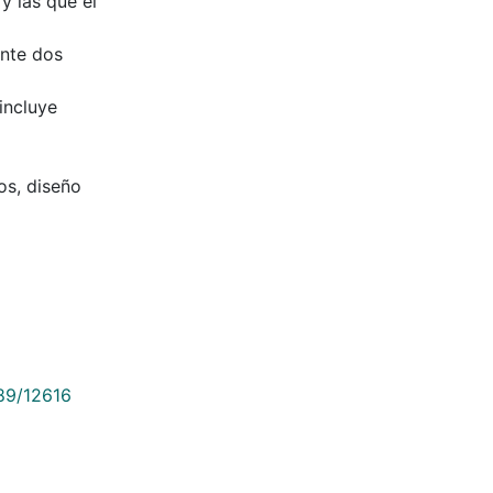
y las que el
ente dos
incluye
os, diseño
789/12616