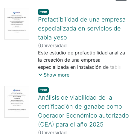
Item
Prefactibilidad de una empresa
especializada en servicios de
tabla yeso
(
Universidad
TecnológicaCentroamericana UNITEC
Este estudio de prefactibilidad analiza
,
2026-05-30
la creación de una empresa
)
Camila Victoria
Hernández Bardales
especializada en instalación de tabla
;
Allan Ricardo Mejía
Canales
yeso en Tegucigalpa, con el propósito
;
Mario Alberto Gallo Sandoval
Show more
de evaluar su viabilidad técnica,
comercial y financiera. El análisis de
Item
mercado, mediante encuestas y
Análisis de viabilidad de la
entrevistas, confirmó una demanda
certificación de ganabe como
creciente en proyectos comerciales,
Operador Económico autorizado
residenciales verticales y de oficinas,
(OEA) para el año 2025
siendo los servicios más utilizados la
instalación de paredes, cielos y detalles
(
Universidad