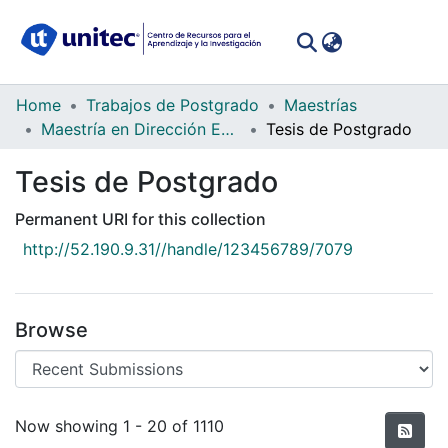
(curren
Log In
Communities
Home
Trabajos de Postgrado
Maestrías
&
Maestría en Dirección Empresarial
Tesis de Postgrado
Collections
Tesis de Postgrado
All of DSpace
Permanent URI for this collection
Statistics
http://52.190.9.31//handle/123456789/7079
Browse
Recent Submissions
Now showing
1 - 20 of 1110