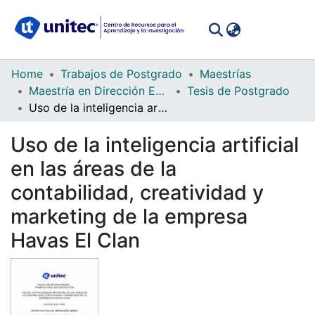
(curren
Log In
Communities
Home
Trabajos de Postgrado
Maestrías
&
Maestría en Dirección Empresarial
Tesis de Postgrado
Collections
Uso de la inteligencia artificial en las áreas de la contabilidad, creatividad y marketing de la empresa Havas El Clan
All of DSpace
Uso de la inteligencia artificial
en las áreas de la
Statistics
contabilidad, creatividad y
marketing de la empresa
Havas El Clan