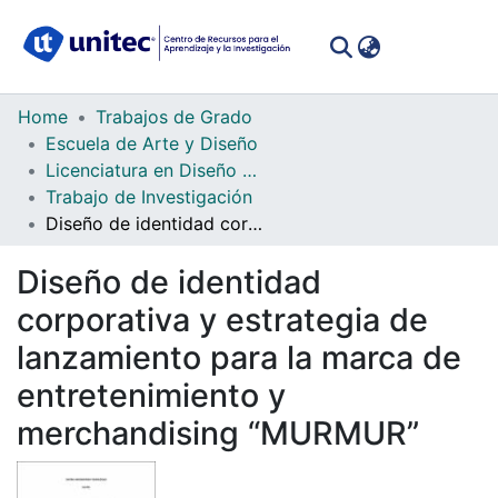
(curren
Log In
Communities
Home
Trabajos de Grado
&
Escuela de Arte y Diseño
Collections
Licenciatura en Diseño Gráfico
Trabajo de Investigación
All of DSpace
Diseño de identidad corporativa y estrategia de lanzamiento para la marca de entretenimiento y merchandising “MURMUR”
Statistics
Diseño de identidad
corporativa y estrategia de
lanzamiento para la marca de
entretenimiento y
merchandising “MURMUR”