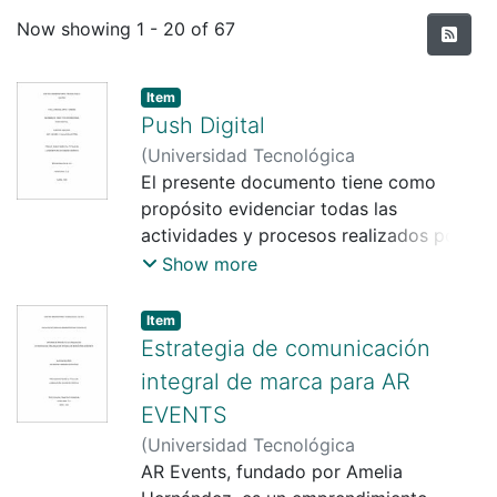
Recent Submissions
Now showing
1 - 20 of 67
Item
Push Digital
(
Universidad Tecnológica
Centroamericana UNITEC
El presente documento tiene como
,
2025-09-03
)
Amy Arasely Vallecillo Peña
propósito evidenciar todas las
;
Ingrid
Estrella Cardona
actividades y procesos realizados por
la practicante durante su experiencia en
Show more
Push Digital, una agencia publicitaria
con más de 25 años de trayectoria en
Item
el ámbito del marketing y la publicidad.
Estrategia de comunicación
La empresa se especializa en la
integral de marca para AR
creación de estrategias, publicidad y
EVENTS
contenido digital para redes sociales,
(
Universidad Tecnológica
ofreciendo soluciones innovadoras a
Centroamericana UNITEC
AR Events, fundado por Amelia
,
2024-04-01
)
diversas marcas en distintos sectores