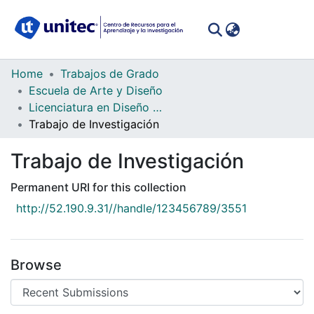
(curren
Log In
Communities
Home
Trabajos de Grado
&
Escuela de Arte y Diseño
Collections
Licenciatura en Diseño Gráfico
Trabajo de Investigación
All of DSpace
Trabajo de Investigación
Statistics
Permanent URI for this collection
http://52.190.9.31//handle/123456789/3551
Browse