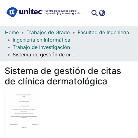
(curren
Log In
Communities
Home
Trabajos de Grado
Facultad de Ingeniería
&
Ingeniería en Informática
Collections
Trabajo de Investigación
Sistema de gestión de citas de clínica dermatológica
All of DSpace
Sistema de gestión de citas
Statistics
de clínica dermatológica