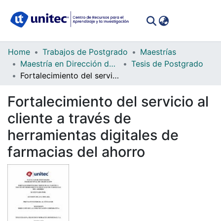
(curren
Log In
Communities
Home
Trabajos de Postgrado
Maestrías
&
Maestría en Dirección de la Comunicación Corporativa
Tesis de Postgrado
Collections
Fortalecimiento del servicio al cliente a través de herramientas digitales de farmacias del ahorro
All of DSpace
Fortalecimiento del servicio al
cliente a través de
Statistics
herramientas digitales de
farmacias del ahorro