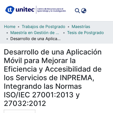
(curren
Log In
Communities
Home
Trabajos de Postgrado
Maestrías
&
Maestría en Gestión de Tecnologías de la Información
Tesis de Postgrado
Collections
Desarrollo de una Aplicación Móvil para Mejorar la Eficiencia y Accesibilidad de los Servicios de INPREMA, Integrando las Normas ISO/IEC 27001:2013 y 27032:2012
All of DSpace
Desarrollo de una Aplicación
Móvil para Mejorar la
Statistics
Eficiencia y Accesibilidad de
los Servicios de INPREMA,
Integrando las Normas
ISO/IEC 27001:2013 y
27032:2012