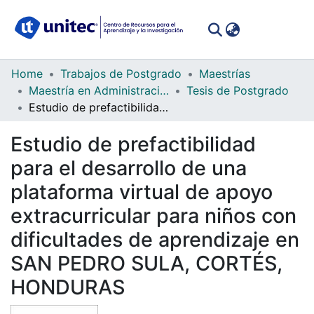
(curren
Log In
Communities
Home
Trabajos de Postgrado
Maestrías
&
Maestría en Administración de Proyectos
Tesis de Postgrado
Collections
Estudio de prefactibilidad para el desarrollo de una plataforma virtual de apoyo extracurricular para niños con dificultades de aprendizaje en SAN PEDRO SULA, CORTÉS, HONDURAS
All of DSpace
Estudio de prefactibilidad
para el desarrollo de una
Statistics
plataforma virtual de apoyo
extracurricular para niños con
dificultades de aprendizaje en
SAN PEDRO SULA, CORTÉS,
HONDURAS