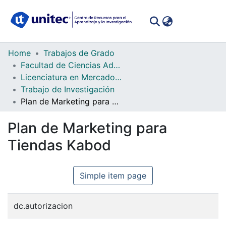
(curren
Log In
Communities
Home
Trabajos de Grado
&
Facultad de Ciencias Administrativas y Sociales
Collections
Licenciatura en Mercadotecnia
Trabajo de Investigación
All of DSpace
Plan de Marketing para Tiendas Kabod
Statistics
Plan de Marketing para
Tiendas Kabod
Simple item page
dc.autorizacion