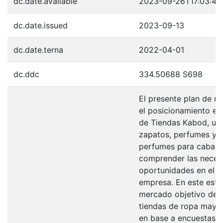
dc.date.available
2023-09-26T17:03:43
dc.date.issued
2023-09-13
dc.date.terna
2022-04-01
dc.ddc
334.50688 S698
El presente plan de m
el posicionamiento e 
de Tiendas Kabod, un
zapatos, perfumes y a
perfumes para caballe
comprender las necesi
oportunidades en el d
empresa. En este estud
mercado objetivo de 
tiendas de ropa mayoris
en base a encuestas a