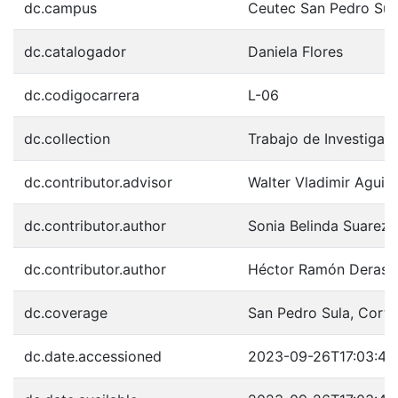
dc.campus
Ceutec San Pedro Sul
dc.catalogador
Daniela Flores
dc.codigocarrera
L-06
dc.collection
Trabajo de Investigac
dc.contributor.advisor
Walter Vladimir Aguila
dc.contributor.author
Sonia Belinda Suarez
dc.contributor.author
Héctor Ramón Deras G
dc.coverage
San Pedro Sula, Cort
dc.date.accessioned
2023-09-26T17:03:43