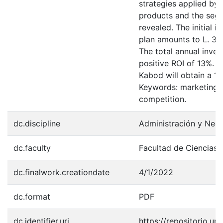
strategies applied by 
products and the seg
revealed. The initial 
plan amounts to L. 31
The total annual inves
positive ROI of 13%. B
Kabod will obtain a 15%
Keywords: marketing pl
competition.
dc.discipline
Administración y Neg
dc.faculty
Facultad de Ciencias 
dc.finalwork.creationdate
4/1/2022
dc.format
PDF
dc.identifier.uri
https://repositorio.u