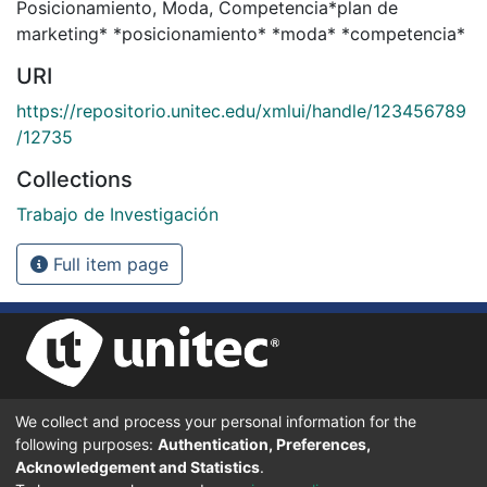
Posicionamiento
,
Moda
,
Competencia*plan de
marketing* *posicionamiento* *moda* *competencia*
URI
https://repositorio.unitec.edu/xmlui/handle/123456789
/12735
Collections
Trabajo de Investigación
Full item page
We collect and process your personal information for the
UNIVERSIDAD TECNOLÓGICA CENTROAMERICANA UNITEC
following purposes:
Authentication, Preferences,
BOULEVARD KENNEDY, V-782, FRENTE A RESIDENCIAL HONDURAS.
TEGUCIGALPA, FRANCISCO MORAZÁN, 11101
Acknowledgement and Statistics
.