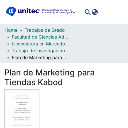
(curren
Log In
Communities
Home
Trabajos de Grado
&
Facultad de Ciencias Administrativas y Sociales
Collections
Licenciatura en Mercadotecnia
Trabajo de Investigación
All of DSpace
Plan de Marketing para Tiendas Kabod
Statistics
Plan de Marketing para
Tiendas Kabod