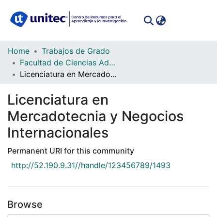
(curren
Log In
Communities
Home
Trabajos de Grado
&
Facultad de Ciencias Administrativas y Sociales
Collections
Licenciatura en Mercadotecnia y Negocios Internacionales
All of DSpace
Licenciatura en
Mercadotecnia y Negocios
Statistics
Internacionales
Permanent URI for this community
http://52.190.9.31//handle/123456789/1493
Browse