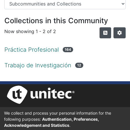
Collections in this Community
Now showing
1 - 2 of 2
Práctica Profesional
164
Trabajo de Investigación
12
We collect and process your personal information for the
UNIVERSIDAD TECNOLÓGICA CENTROAMERICANA UNITEC
following purposes:
Authentication, Preferences,
BOULEVARD KENNEDY, V-782, FRENTE A RESIDENCIAL HONDURAS.
TEGUCIGALPA, FRANCISCO MORAZÁN, 11101
Acknowledgement and Statistics
.