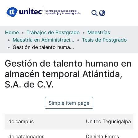
(curren
Log In
Communities
Home
Trabajos de Postgrado
Maestrías
&
Maestría en Administración de Proyectos
Tesis de Postgrado
Collections
Gestión de talento humano en almacén temporal Atlántida, S.A. de C.V.
All of DSpace
Gestión de talento humano en
almacén temporal Atlántida,
Statistics
S.A. de C.V.
Simple item page
dc.campus
Unitec Tegucigalpa
dc.catalogador
Daniela Flores