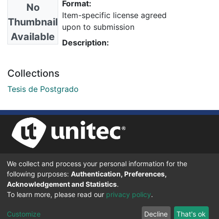
Format:
No
Item-specific license agreed
Thumbnail
upon to submission
Available
Description:
Collections
Tesis de Postgrado
We collect and process your personal information for the
UNIVERSIDAD TECNOLÓGICA CENTROAMERICANA UNITEC
following purposes:
Authentication, Preferences,
BOULEVARD KENNEDY, V-782, FRENTE A RESIDENCIAL HONDURAS.
TEGUCIGALPA, FRANCISCO MORAZÁN, 11101
Acknowledgement and Statistics
.
To learn more, please read our
privacy policy
.
© 2024 Todos los Derechos Reservados.
Customize
Decline
That's ok
Desarrollado en DSpace - Versión 7.6 por |
IGNITE