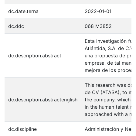
dc.date.terna
2022-01-01
dc.ddc
068 M3852
Esta investigación fu
Atlántida, S.A. de C.V.
dc.description.abstract
una propuesta de proy
empresa, de tal maner
mejora de los proceso
This research was don
de CV (ATASA), to ma
dc.description.abstractenglish
the company, which a
in the human talent 
approached with a mi
dc.discipline
Administración y Neg