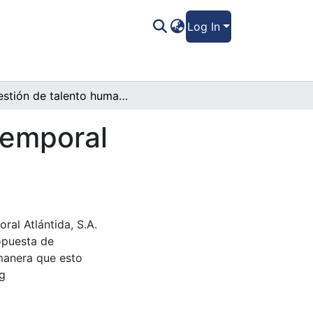
Log In
Gestión de talento humano en almacén temporal Atlántida, S.A. de C.V.
temporal
ral Atlántida, S.A.
ropuesta de
 manera que esto
 g