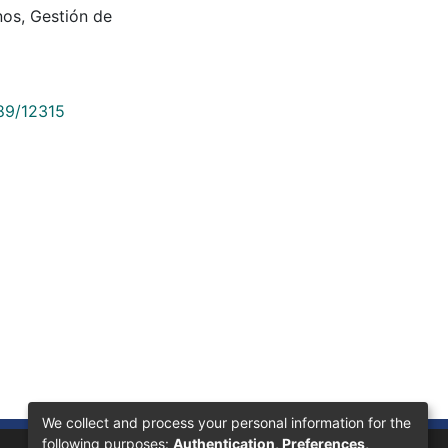
nos
,
Gestión de
789/12315
We collect and process your personal information for the
following purposes:
Authentication, Preferences,