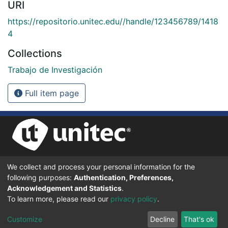
URI
https://repositorio.unitec.edu//handle/123456789/1418
4
Collections
Trabajo de Investigación
Full item page
We collect and process your personal information for the
UNIVERSIDAD TECNOLÓGICA CENTROAMERICANA UNITEC
following purposes:
Authentication, Preferences,
BOULEVARD KENNEDY, V-782, FRENTE A RESIDENCIAL HONDURAS.
TEGUCIGALPA, FRANCISCO MORAZÁN, 11101
Acknowledgement and Statistics
.
To learn more, please read our
privacy policy
.
© 2024 Todos los Derechos Reservados.
Customize
Decline
That's ok
Desarrollado en DSpace - Versión 7.6 por |
IGNITE