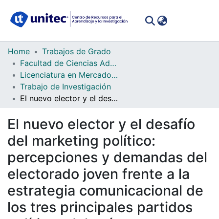
(curren
Log In
Communities
Home
Trabajos de Grado
&
Facultad de Ciencias Administrativas y Sociales
Collections
Licenciatura en Mercadotecnia
Trabajo de Investigación
All of DSpace
El nuevo elector y el desafío del marketing político: percepciones y demandas del electorado joven frente a la estrategia comunicacional de los tres principales partidos políticos del país
Statistics
El nuevo elector y el desafío
del marketing político:
percepciones y demandas del
electorado joven frente a la
estrategia comunicacional de
los tres principales partidos