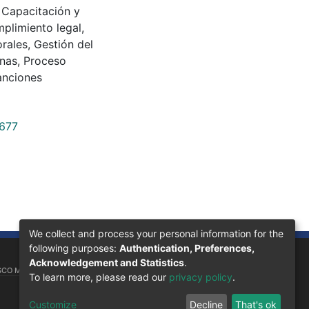
,
Capacitación y
plimiento legal
,
orales
,
Gestión del
rnas
,
Proceso
anciones
3677
We collect and process your personal information for the
following purposes:
Authentication, Preferences,
Acknowledgement and Statistics
.
SCO MORAZÁN, 11101
To learn more, please read our
privacy policy
.
Customize
Decline
That's ok