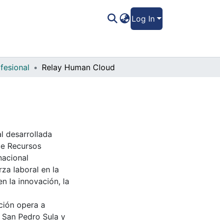
Log In
fesional
Relay Human Cloud
l desarrollada
de Recursos
acional
za laboral en la
n la innovación, la
ción opera a
 San Pedro Sula y