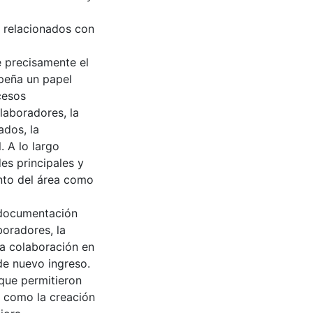
 relacionados con
e precisamente el
peña un papel
cesos
laboradores, la
ados, la
. A lo largo
es principales y
nto del área como
a documentación
boradores, la
a colaboración en
de nuevo ingreso.
que permitieron
es como la creación