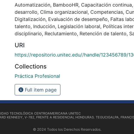
Automatización
,
BambooHR
,
Capacitación continua
desarrollo
,
Clima organizacional
,
Competencias
,
Cum
Digitalización
,
Evaluación de desempeño
,
Faltas lab
talento
,
Inducción
,
Legislación laboral
,
Políticas inte
disciplinario
,
Reclutamiento
,
Retención de talento
,
S
URI
https://repositorio.unitec.edu//handle/123456789/1
Collections
Práctica Profesional
Full item page
SIDAD TECNOLÓGICA CENTROAMERICANA UNITEC
RD KENNEDY, V-782, FRENTE A RESIDENCIAL HONDURAS. TEGUCIGALPA, FRANCI
© 2024 Todos los Derechos Reservados.