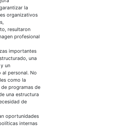
jora
arantizar la
tes organizativos
s,
to, resultaron
imagen profesional
lezas importantes
structurado, una
 y un
al personal. No
les como la
ia de programas de
 de una estructura
necesidad de
tan oportunidades
olíticas internas