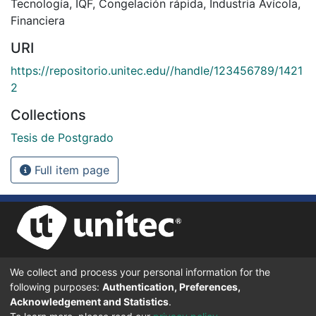
Tecnología
,
IQF
,
Congelación rápida
,
Industria Avícola
,
Financiera
URI
https://repositorio.unitec.edu//handle/123456789/1421
2
Collections
Tesis de Postgrado
Full item page
We collect and process your personal information for the
UNIVERSIDAD TECNOLÓGICA CENTROAMERICANA UNITEC
following purposes:
Authentication, Preferences,
BOULEVARD KENNEDY, V-782, FRENTE A RESIDENCIAL HONDURAS.
TEGUCIGALPA, FRANCISCO MORAZÁN, 11101
Acknowledgement and Statistics
.