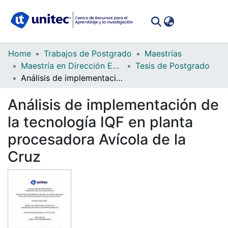
(curren
Log In
Communities
Home
Trabajos de Postgrado
Maestrías
&
Maestría en Dirección Empresarial
Tesis de Postgrado
Collections
Análisis de implementación de la tecnología IQF en planta procesadora Avícola de la Cruz
All of DSpace
Análisis de implementación de
la tecnología IQF en planta
Statistics
procesadora Avícola de la
Cruz