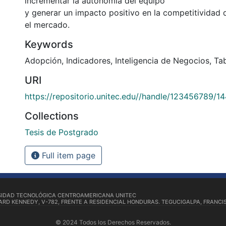
incrementar la autonomía del equipo
y generar un impacto positivo en la competitividad 
el mercado.
Keywords
Adopción
,
Indicadores
,
Inteligencia de Negocios
,
Ta
URI
https://repositorio.unitec.edu//handle/123456789/1
Collections
Tesis de Postgrado
Full item page
SIDAD TECNOLÓGICA CENTROAMERICANA UNITEC
RD KENNEDY, V-782, FRENTE A RESIDENCIAL HONDURAS. TEGUCIGALPA, FRANCI
© 2024 Todos los Derechos Reservados.