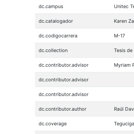
dc.campus
Unitec T
dc.catalogador
Karen Za
dc.codigocarrera
M-17
dc.collection
Tesis de
dc.contributor.advisor
Myriam P
dc.contributor.advisor
dc.contributor.advisor
dc.contributor.author
Raúl Dav
dc.coverage
Teguciga