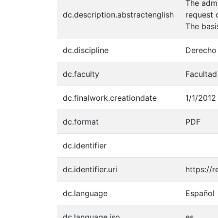
The admi
dc.description.abstractenglish
request 
The basi
dc.discipline
Derecho 
dc.faculty
Facultad
dc.finalwork.creationdate
1/1/2012
dc.format
PDF
dc.identifier
dc.identifier.uri
https://
dc.language
Español
dc.language.iso
es