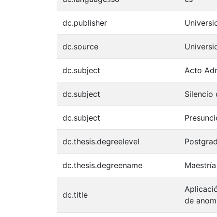
dc.publisher
Univers
dc.source
Univers
dc.subject
Acto Adm
dc.subject
Silencio
dc.subject
Presunci
dc.thesis.degreelevel
Postgra
dc.thesis.degreename
Maestría
Aplicaci
dc.title
de anoma