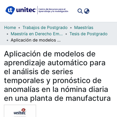
(curren
Log In
Communities
Home
Trabajos de Postgrado
Maestrías
&
Maestría en Derecho Empresarial
Tesis de Postgrado
Collections
Aplicación de modelos de aprendizaje automático para el análisis de series temporales y pronóstico de anomalías en la nómina diaria en una planta de manufactura
All of DSpace
Aplicación de modelos de
aprendizaje automático para
Statistics
el análisis de series
temporales y pronóstico de
anomalías en la nómina diaria
en una planta de manufactura