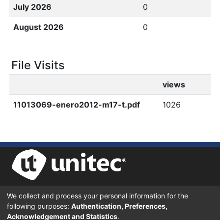
July 2026
0
August 2026
0
File Visits
views
11013069-enero2012-m17-t.pdf
1026
We collect and process your personal information for the
UNIVERSIDAD TECNOLÓGICA CENTROAMERICANA UNITEC
following purposes:
Authentication, Preferences,
BOULEVARD KENNEDY, V-782, FRENTE A RESIDENCIAL HONDURAS.
TEGUCIGALPA, FRANCISCO MORAZÁN, 11101
Acknowledgement and Statistics
.