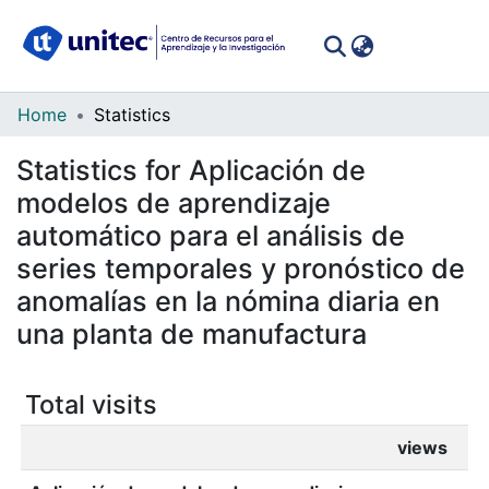
(curren
Log In
Communities
Home
Statistics
&
Statistics for Aplicación de
Collections
modelos de aprendizaje
All of DSpace
automático para el análisis de
series temporales y pronóstico de
anomalías en la nómina diaria en
una planta de manufactura
Total visits
views