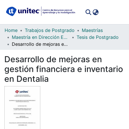
(curren
Log In
Communities
Home
Trabajos de Postgrado
Maestrías
&
Maestría en Dirección Empresarial
Tesis de Postgrado
Collections
Desarrollo de mejoras en gestión financiera e inventario en Dentalia
All of DSpace
Desarrollo de mejoras en
gestión financiera e inventario
Statistics
en Dentalia