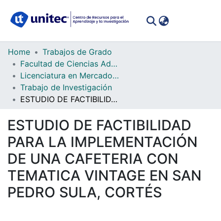
(curren
Log In
Communities
Home
Trabajos de Grado
&
Facultad de Ciencias Administrativas y Sociales
Collections
Licenciatura en Mercadotecnia
Trabajo de Investigación
All of DSpace
ESTUDIO DE FACTIBILIDAD PARA LA IMPLEMENTACIÓN DE UNA CAFETERIA CON TEMATICA VINTAGE EN SAN PEDRO SULA, CORTÉS
Statistics
ESTUDIO DE FACTIBILIDAD
PARA LA IMPLEMENTACIÓN
DE UNA CAFETERIA CON
TEMATICA VINTAGE EN SAN
PEDRO SULA, CORTÉS