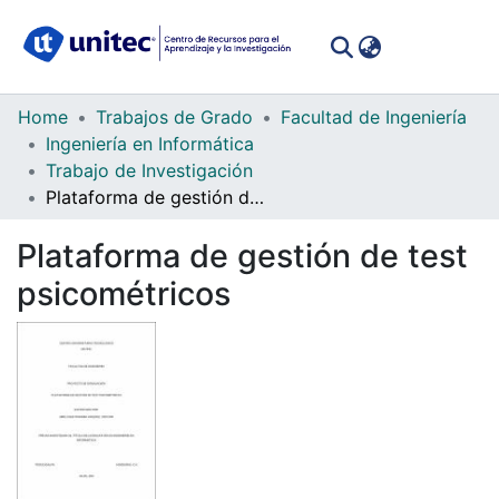
(curren
Log In
Communities
Home
Trabajos de Grado
Facultad de Ingeniería
&
Ingeniería en Informática
Collections
Trabajo de Investigación
Plataforma de gestión de test psicométricos
All of DSpace
Plataforma de gestión de test
Statistics
psicométricos