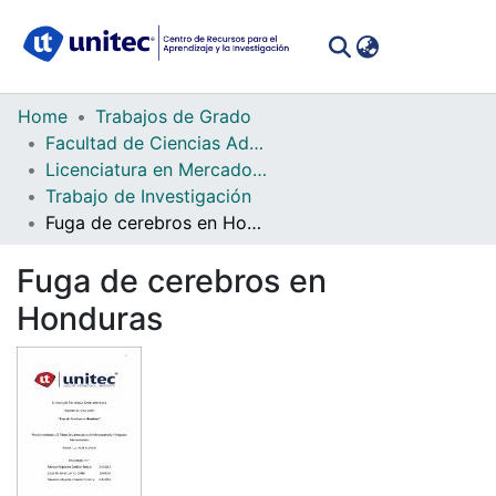
(curren
Log In
Communities
Home
Trabajos de Grado
&
Facultad de Ciencias Administrativas y Sociales
Collections
Licenciatura en Mercadotecnia y Negocios Internacionales
Trabajo de Investigación
All of DSpace
Fuga de cerebros en Honduras
Statistics
Fuga de cerebros en
Honduras