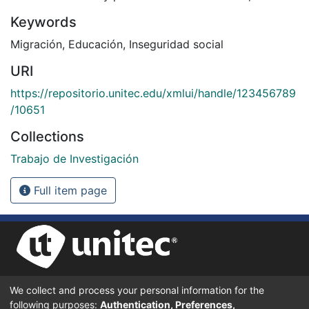
Keywords
Migración
,
Educación
,
Inseguridad social
URI
https://repositorio.unitec.edu/xmlui/handle/123456789
/10651
Collections
Trabajo de Investigación
Full item page
We collect and process your personal information for the
UNIVERSIDAD TECNOLÓGICA CENTROAMERICANA UNITEC
following purposes:
Authentication, Preferences,
BOULEVARD KENNEDY, V-782, FRENTE A RESIDENCIAL HONDURAS.