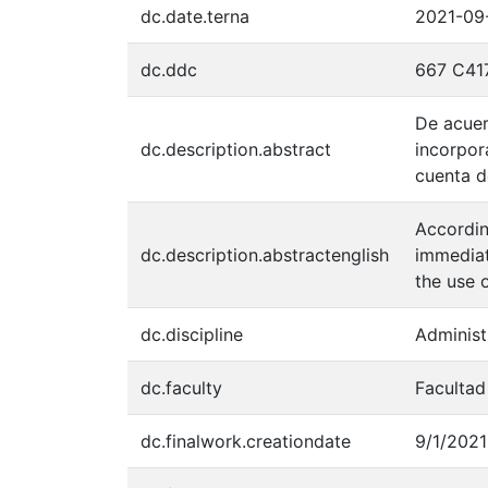
dc.date.terna
2021-09
dc.ddc
667 C41
De acuer
dc.description.abstract
incorpor
cuenta d
Accordin
dc.description.abstractenglish
immediat
the use o
dc.discipline
Administ
dc.faculty
Facultad
dc.finalwork.creationdate
9/1/2021