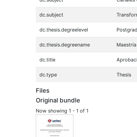
dc.subject
Transfor
dc.thesis.degreelevel
Postgra
dc.thesis.degreename
Maestría
dc.title
Aprobaci
dc.type
Thesis
Files
Original bundle
Now showing
1 - 1 of 1