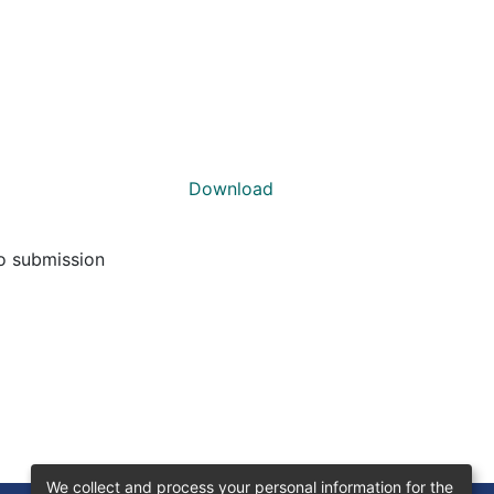
Download
to submission
We collect and process your personal information for the