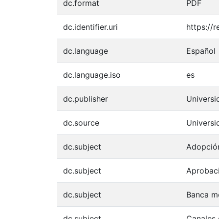
dc.format
PDF
dc.identifier.uri
https://
dc.language
Español
dc.language.iso
es
dc.publisher
Univers
dc.source
Univers
dc.subject
Adopción
dc.subject
Aprobaci
dc.subject
Banca mó
dc.subject
Canales 