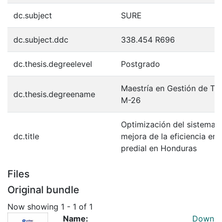
dc.subject
SURE
dc.subject.ddc
338.454 R696
dc.thesis.degreelevel
Postgrado
Maestría en Gestión de Tec
dc.thesis.degreename
M-26
Optimización del sistema A
dc.title
mejora de la eficiencia en
predial en Honduras
Files
Original bundle
Now showing
1 - 1 of 1
Name:
Down