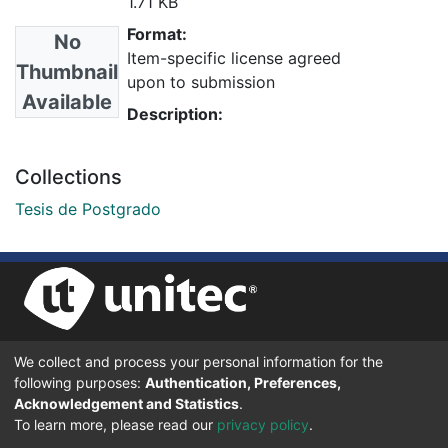
1.71 KB
Format:
No
Item-specific license agreed
Thumbnail
upon to submission
Available
Description:
Collections
Tesis de Postgrado
We collect and process your personal information for the
UNIVERSIDAD TECNOLÓGICA CENTROAMERICANA UNITEC
following purposes:
Authentication, Preferences,
BOULEVARD KENNEDY, V-782, FRENTE A RESIDENCIAL HONDURAS.
TEGUCIGALPA, FRANCISCO MORAZÁN, 11101
Acknowledgement and Statistics
.
To learn more, please read our
privacy policy
.
© 2024 Todos los Derechos Reservados.