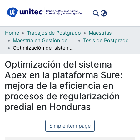
(curren
Log In
Communities
Home
Trabajos de Postgrado
Maestrías
&
Maestría en Gestión de Tecnologías de la Información
Tesis de Postgrado
Collections
Optimización del sistema Apex en la plataforma Sure: mejora de la eficiencia en procesos de regularización predial en Honduras
All of DSpace
Optimización del sistema
Apex en la plataforma Sure:
Statistics
mejora de la eficiencia en
procesos de regularización
predial en Honduras
Simple item page