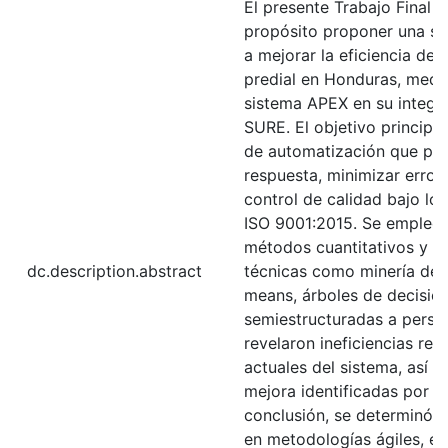
El presente Trabajo Final
propósito proponer una so
a mejorar la eficiencia del
predial en Honduras, media
sistema APEX en su integr
SURE. El objetivo principa
de automatización que per
respuesta, minimizar errore
control de calidad bajo lo
ISO 9001:2015. Se empleó
métodos cuantitativos y cu
dc.description.abstract
técnicas como minería de da
means, árboles de decisión
semiestructuradas a person
revelaron ineficiencias recu
actuales del sistema, así
mejora identificadas por l
conclusión, se determinó 
en metodologías ágiles, e