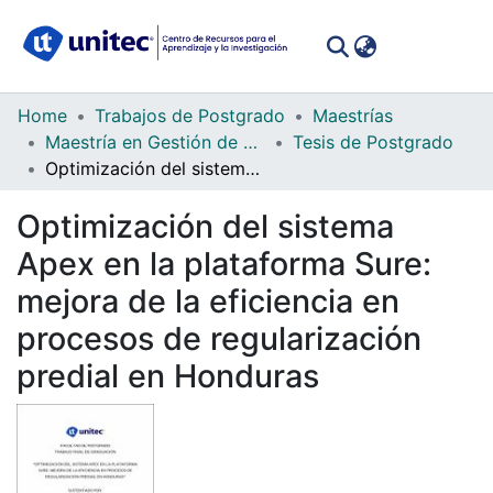
(curren
Log In
Communities
Home
Trabajos de Postgrado
Maestrías
&
Maestría en Gestión de Tecnologías de la Información
Tesis de Postgrado
Collections
Optimización del sistema Apex en la plataforma Sure: mejora de la eficiencia en procesos de regularización predial en Honduras
All of DSpace
Optimización del sistema
Apex en la plataforma Sure:
Statistics
mejora de la eficiencia en
procesos de regularización
predial en Honduras