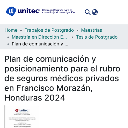
(curren
Log In
Communities
Home
Trabajos de Postgrado
Maestrías
&
Maestría en Dirección Empresarial
Tesis de Postgrado
Collections
Plan de comunicación y posicionamiento para el rubro de seguros médicos privados en Francisco Morazán, Honduras 2024
All of DSpace
Plan de comunicación y
posicionamiento para el rubro
Statistics
de seguros médicos privados
en Francisco Morazán,
Honduras 2024