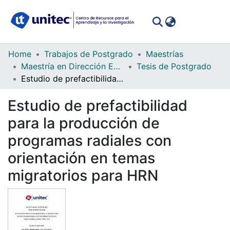
(curren
Log In
Communities
Home
Trabajos de Postgrado
Maestrías
&
Maestría en Dirección Empresarial
Tesis de Postgrado
Collections
Estudio de prefactibilidad para la producción de programas radiales con orientación en temas migratorios para HRN
All of DSpace
Estudio de prefactibilidad
para la producción de
Statistics
programas radiales con
orientación en temas
migratorios para HRN