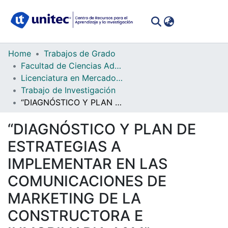
(curren
Log In
Communities
Home
Trabajos de Grado
&
Facultad de Ciencias Administrativas y Sociales
Collections
Licenciatura en Mercadotecnia
Trabajo de Investigación
All of DSpace
“DIAGNÓSTICO Y PLAN DE ESTRATEGIAS A IMPLEMENTAR EN LAS COMUNICACIONES DE MARKETING DE LA CONSTRUCTORA E INMOBILIARIA A&M”
Statistics
“DIAGNÓSTICO Y PLAN DE
ESTRATEGIAS A
IMPLEMENTAR EN LAS
COMUNICACIONES DE
MARKETING DE LA
CONSTRUCTORA E