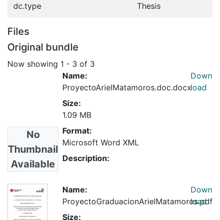
dc.type
Thesis
Files
Original bundle
Now showing
1 - 3 of 3
Name:
Down
ProyectoArielMatamoros.doc.docx
load
Size:
1.09 MB
Format:
No
Microsoft Word XML
Thumbnail
Description:
Available
Name:
Down
ProyectoGraduacionArielMatamoros.pdf
load
Size: