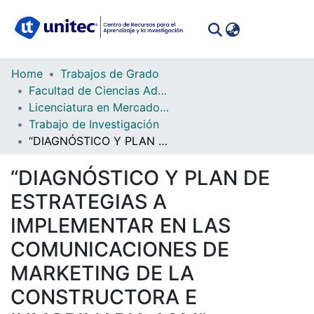
(curren
Log In
Communities
Home
Trabajos de Grado
&
Facultad de Ciencias Administrativas y Sociales
Collections
Licenciatura en Mercadotecnia
Trabajo de Investigación
All of DSpace
“DIAGNÓSTICO Y PLAN DE ESTRATEGIAS A IMPLEMENTAR EN LAS COMUNICACIONES DE MARKETING DE LA CONSTRUCTORA E INMOBILIARIA A&M”
Statistics
“DIAGNÓSTICO Y PLAN DE
ESTRATEGIAS A
IMPLEMENTAR EN LAS
COMUNICACIONES DE
MARKETING DE LA
CONSTRUCTORA E