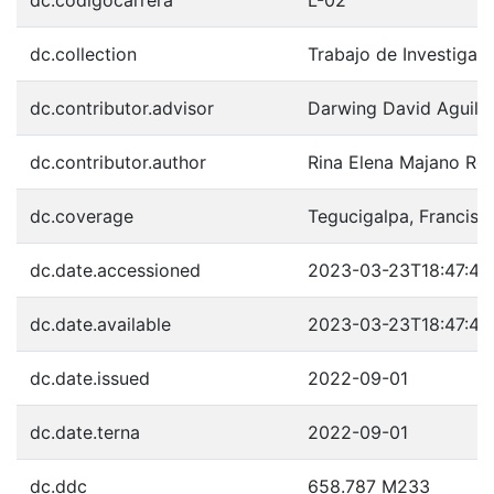
dc.codigocarrera
L-02
dc.collection
Trabajo de Investigac
dc.contributor.advisor
Darwing David Aguila
dc.contributor.author
Rina Elena Majano Ro
dc.coverage
Tegucigalpa, Francis
dc.date.accessioned
2023-03-23T18:47:46
dc.date.available
2023-03-23T18:47:46
dc.date.issued
2022-09-01
dc.date.terna
2022-09-01
dc.ddc
658.787 M233