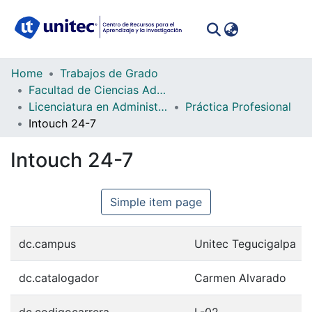
(curren
Log In
Communities
Home
Trabajos de Grado
&
Facultad de Ciencias Administrativas y Sociales
Collections
Licenciatura en Administración Industrial e Inteligencia de Negocios
Práctica Profesional
Intouch 24-7
All of DSpace
Intouch 24-7
Statistics
Simple item page
dc.campus
Unitec Tegucigalpa
dc.catalogador
Carmen Alvarado