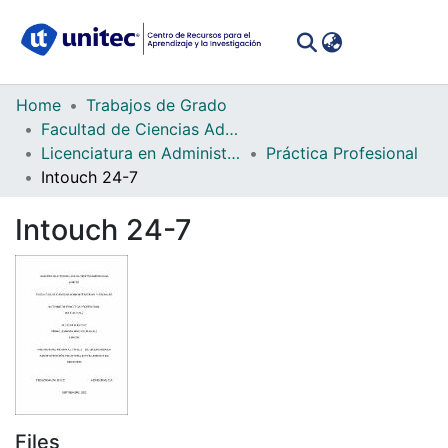
(curren
Log In
Communities
Home
Trabajos de Grado
&
Facultad de Ciencias Administrativas y Sociales
Collections
Licenciatura en Administración Industrial e Inteligencia de Negocios
Práctica Profesional
Intouch 24-7
All of DSpace
Intouch 24-7
Statistics
Files