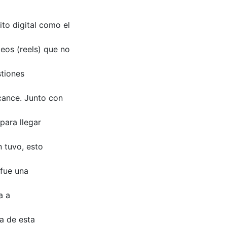
to digital como el
deos (reels) que no
stiones
lcance. Junto con
para llegar
n tuvo, esto
 fue una
a a
va de esta