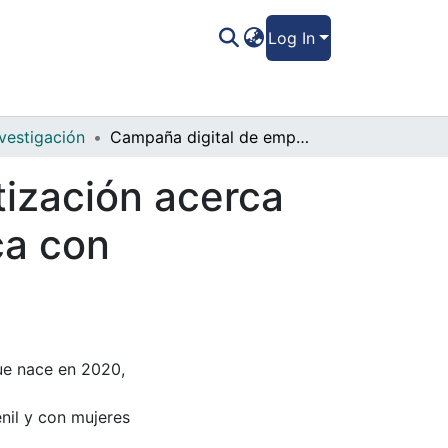
Log In
vestigación
Campaña digital de empresa de concientización acerca de la educación menstrual y menopáusica con perspectiva de género
ización acerca
ca con
ue nace en 2020,
nil y con mujeres