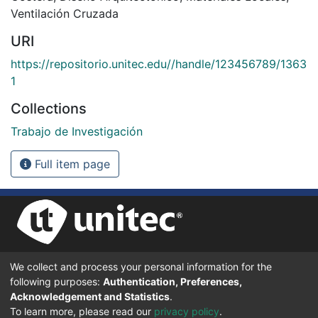
Ventilación Cruzada
URI
https://repositorio.unitec.edu//handle/123456789/1363
1
Collections
Trabajo de Investigación
Full item page
We collect and process your personal information for the
UNIVERSIDAD TECNOLÓGICA CENTROAMERICANA UNITEC
following purposes:
Authentication, Preferences,
BOULEVARD KENNEDY, V-782, FRENTE A RESIDENCIAL HONDURAS.
TEGUCIGALPA, FRANCISCO MORAZÁN, 11101
Acknowledgement and Statistics
.
To learn more, please read our
privacy policy
.