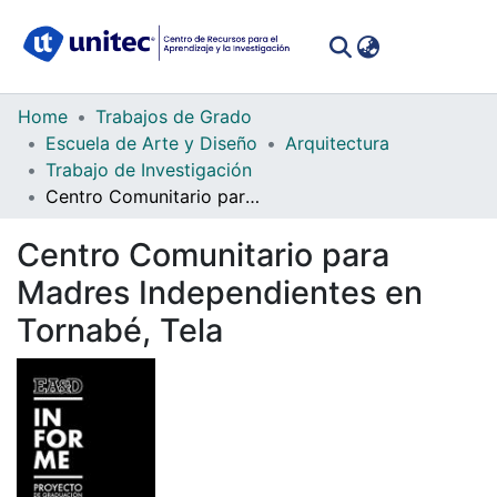
(curren
Log In
Communities
Home
Trabajos de Grado
&
Escuela de Arte y Diseño
Arquitectura
Collections
Trabajo de Investigación
Centro Comunitario para Madres Independientes en Tornabé, Tela
All of DSpace
Centro Comunitario para
Statistics
Madres Independientes en
Tornabé, Tela