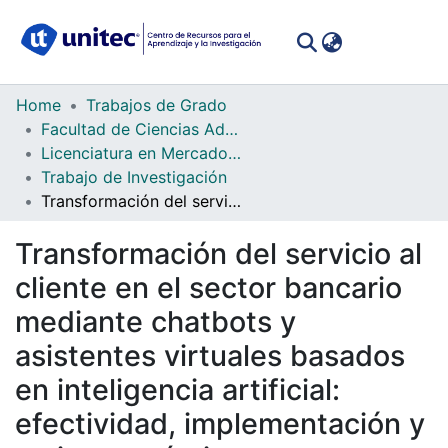
(curren
Log In
Communities
Home
Trabajos de Grado
&
Facultad de Ciencias Administrativas y Sociales
Collections
Licenciatura en Mercadotecnia
Trabajo de Investigación
All of DSpace
Transformación del servicio al cliente en el sector bancario mediante chatbots y asistentes virtuales basados en inteligencia artificial: efectividad, implementación y mejores prácticas para mejorar la experiencia del consumidor
Statistics
Transformación del servicio al
cliente en el sector bancario
mediante chatbots y
asistentes virtuales basados
en inteligencia artificial:
efectividad, implementación y