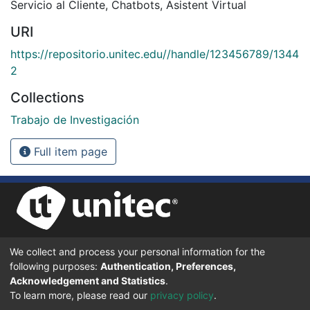
Servicio al Cliente
,
Chatbots
,
Asistent Virtual
URI
https://repositorio.unitec.edu//handle/123456789/1344
2
Collections
Trabajo de Investigación
Full item page
We collect and process your personal information for the
UNIVERSIDAD TECNOLÓGICA CENTROAMERICANA UNITEC
following purposes:
Authentication, Preferences,
BOULEVARD KENNEDY, V-782, FRENTE A RESIDENCIAL HONDURAS.
TEGUCIGALPA, FRANCISCO MORAZÁN, 11101
Acknowledgement and Statistics
.
To learn more, please read our
privacy policy
.
© 2024 Todos los Derechos Reservados.