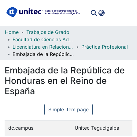
(curren
Log In
Communities
Home
Trabajos de Grado
&
Facultad de Ciencias Administrativas y Sociales
Collections
Licenciatura en Relaciones Internacionales
Práctica Profesional
Embajada de la República de Honduras en el Reino de España
All of DSpace
Embajada de la República de
Statistics
Honduras en el Reino de
España
Simple item page
dc.campus
Unitec Tegucigalpa