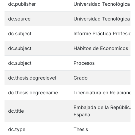
dc.publisher
Universidad Tecnológica 
dc.source
Universidad Tecnológica 
dc.subject
Informe Práctica Profesion
dc.subject
Hábitos de Economicos
dc.subject
Procesos
dc.thesis.degreelevel
Grado
dc.thesis.degreename
Licenciatura en Relaciones 
Embajada de la República 
dc.title
España
dc.type
Thesis