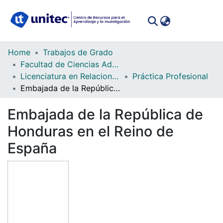
(curren
Log In
Communities
Home
Trabajos de Grado
&
Facultad de Ciencias Administrativas y Sociales
Collections
Licenciatura en Relaciones Internacionales
Práctica Profesional
Embajada de la República de Honduras en el Reino de España
All of DSpace
Embajada de la República de
Statistics
Honduras en el Reino de
España