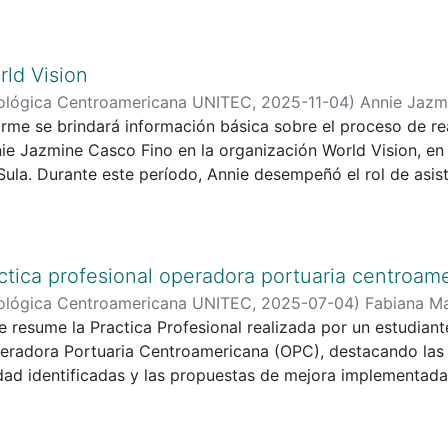
rld Vision
ológica Centroamericana UNITEC
,
2025-11-04
)
Annie Jazm
orme se brindará información básica sobre el proceso de rea
ie Jazmine Casco Fino en la organización World Vision, en 
Sula. Durante este período, Annie desempeñó el rol de asi
to, la educación y la transformación de la niñez, así como
a la reinserción económica de migrantes retornados en el 
ráctica, que abarcó diez semanas, tuvo la oportunidad de i
ctica profesional operadora portuaria centroam
scan mejorar la calidad de vida de las comunidades vulner
ológica Centroamericana UNITEC
,
2025-07-04
)
Fabiana Ma
 del informe se centrará en los objetivos generales y especí
e resume la Practica Profesional realizada por un estudian
e detallarán las metas que se establecieron al inicio de la 
eradora Portuaria Centroamericana (OPC), destacando las a
icar los conocimientos adquiridos en el ámbito académico a
ad identificadas y las propuestas de mejora implementadas.
iones internacionales.
ina Internacional Container Terminal Services Inc. (ICTSI), 
tulo, se describirán las actividades realizadas, incluyend
to Cortes, Honduras.
mas educativos, así como las estrategias implementadas pa
ecer servicios portuarios y logísticos con estándares intern