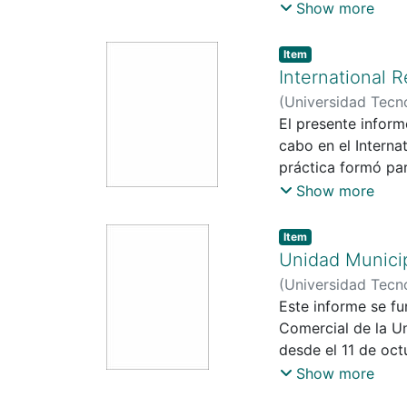
a diciembre del 2
Show more
calma para evitar 
CONADEH, junto con
bóveda puede conta
PDIA, la cual fue e
Item
el que el BCH obt
construir y luego 
International 
fin de proponerlo 
(
Universidad Tecn
problemas, pero se
Fernando Garay P
El presente inform
esto relacionado 
cabo en el Interna
elaboración de un
práctica formó par
detalladamente el
Universidad Tecno
Show more
apoyo de ellos.
organización, deta
Metodología PDIA.
Item
en el IRC. Como re
Unidad Municip
identificación de 
(
Universidad Tecn
culminando en la 
Fernando Garay P
Este informe se fu
para optimizar est
Comercial de la U
desde el 11 de oc
un analista encarg
Show more
comercial. En este