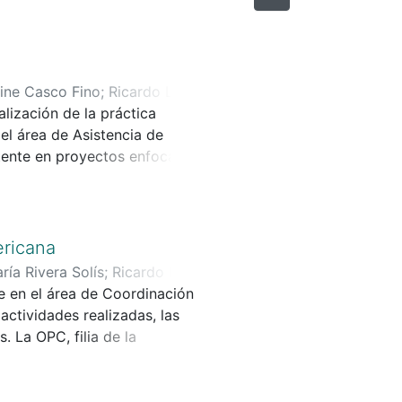
ine Casco Fino
;
Ricardo Luis
lización de la práctica
el área de Asistencia de
stente en proyectos enfocados
 en la creación de
Triángulo Norte de
nvolucrarse en diversas
ericana
ables en esta región.
ría Rivera Solís
;
Ricardo Luis
ficos de la práctica
te en el área de Coordinación
experiencia, así como la
ctividades realizadas, las
 situaciones reales en el
 La OPC, filia de la
opera bajo un contrato de
o talleres de empoderamiento
ra fomentar la reinserción
acionales. La misión de la