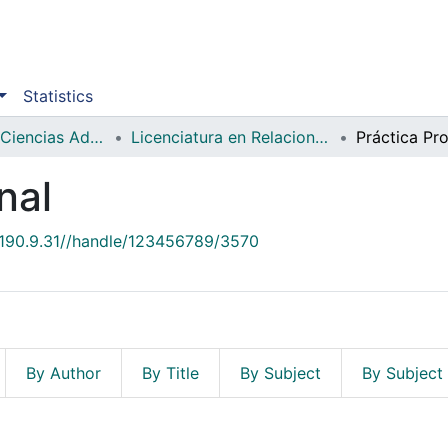
Statistics
Facultad de Ciencias Administrativas y Sociales
Licenciatura en Relaciones Internacionales
Práctica Pro
nal
2.190.9.31//handle/123456789/3570
By Author
By Title
By Subject
By Subject