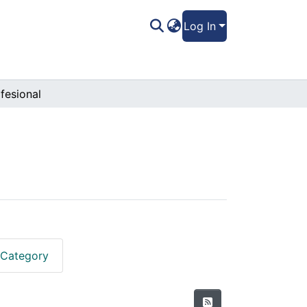
Log In
fesional
 Category