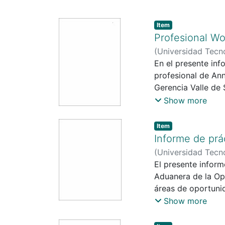
Item
Profesional Wo
(
Universidad Tecn
Salgado Araujo
En el presente inf
profesional de Ann
Gerencia Valle de 
en el empoderamien
Show more
oportunidades par
Centroamérica.
Item
A lo largo de su p
Informe de prá
actividades que bu
(
Universidad Tecn
El primer capítulo
Salgado Araujo
El presente inform
profesional. Aquí s
Aduanera de la Op
importancia de apl
áreas de oportunid
campo de las relac
multinacional filip
Show more
En el segundo capí
concesión en Puer
femenino y progra
Su objetivo es ofr