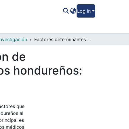
Log In
Investigación
Factores determinantes en la prescripción de medicamentos antidiabéticos por médicos hondureños: un estudio de análisis descriptivo
ón de
os hondureños:
factores que
ndureños al
principal es
los médicos