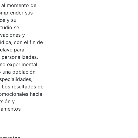
s al momento de
comprender sus
os y su
tudio se
vaciones y
dica, con el fin de
 clave para
y personalizadas.
 no experimental
ó una población
specialidades,
 Los resultados de
promocionales hacia
rsión y
icamentos
camentos